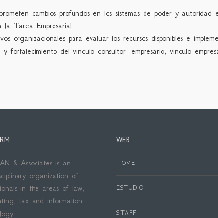
prometen cambios profundos en los sistemas de poder y autoridad e
n la Tarea Empresarial.
ivos organizacionales para evaluar los recursos disponibles e impleme
n y fortalecimiento del vinculo consultor- empresario, vinculo empre
IRM
WEB
N & Associates is an
HOME
sciplinary organization of
sionals in the areas of law,
ESTUDIO
ting, tax and information
logy.
STAFF