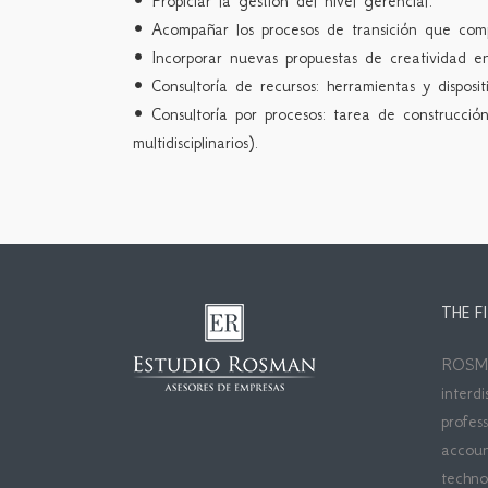
• Propiciar la gestión del nivel gerencial.
• Acompañar los procesos de transición que com
• Incorporar nuevas propuestas de creatividad e
• Consultoría de recursos: herramientas y disposit
• Consultoría por procesos: tarea de construcció
multidisciplinarios).
THE F
ROSMA
interdi
profes
accoun
techno